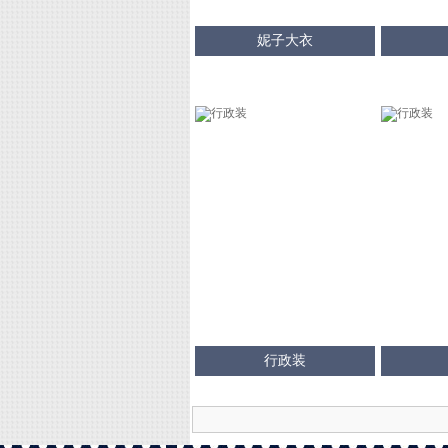
妮子大衣
行政装