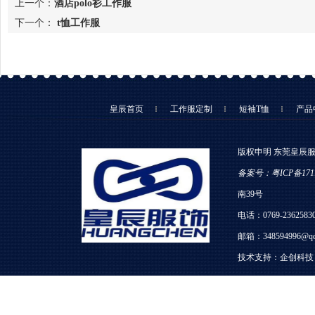
上一个：
酒店polo衫工作服
下一个：
t恤工作服
皇辰首页
工作服定制
短袖T恤
产品
版权申明 东莞皇辰
备案号：粤ICP备1711
南39号
电话：0769-23625830
邮箱：348594996@qq
技术支持：
企创科技